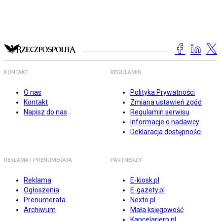
KONTAKT
REGULAMIN
O nas
Polityka Prywatności
Kontakt
Zmiana ustawień zgód
Napisz do nas
Regulamin serwisu
Informacje o nadawcy
Deklaracja dostępności
REKLAMA I PRENUMERATA
PARTNERZY
Reklama
E-kiosk.pl
Ogłoszenia
E-gazety.pl
Prenumerata
Nexto.pl
Archiwum
Mała księgowość
Kancelarierp.pl