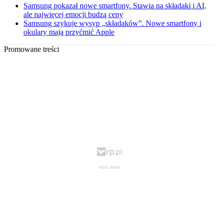
Samsung pokazał nowe smartfony. Stawia na składaki i AI,
ale najwięcej emocji budzą ceny
Samsung szykuje wysyp „składaków”. Nowe smartfony i
okulary mają przyćmić Apple
Promowane treści