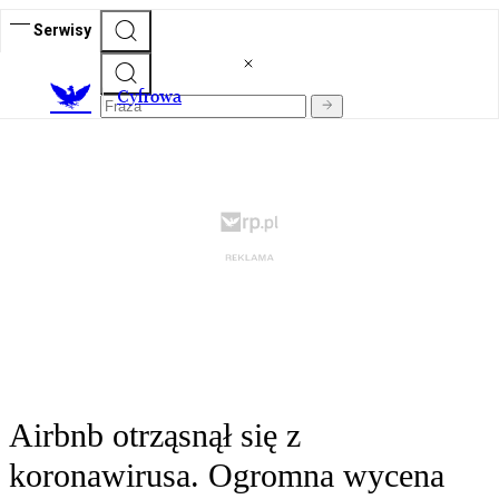
Serwisy
C
yfrowa
Airbnb otrząsnął się z
koronawirusa. Ogromna wycena