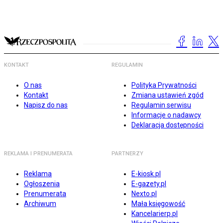
KONTAKT
REGULAMIN
O nas
Polityka Prywatności
Kontakt
Zmiana ustawień zgód
Napisz do nas
Regulamin serwisu
Informacje o nadawcy
Deklaracja dostępności
REKLAMA I PRENUMERATA
PARTNERZY
Reklama
E-kiosk.pl
Ogłoszenia
E-gazety.pl
Prenumerata
Nexto.pl
Archiwum
Mała księgowość
Kancelarierp.pl