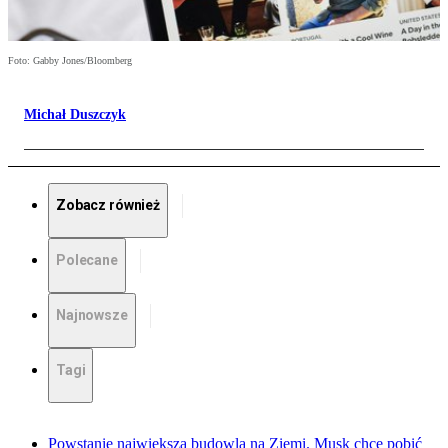
Foto: Gabby Jones/Bloomberg
Michał Duszczyk
Zobacz również
Polecane
Najnowsze
Tagi
Powstanie największa budowla na Ziemi. Musk chce pobić