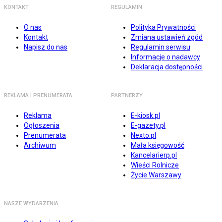
KONTAKT
REGULAMIN
O nas
Polityka Prywatności
Kontakt
Zmiana ustawień zgód
Napisz do nas
Regulamin serwisu
Informacje o nadawcy
Deklaracja dostępności
REKLAMA I PRENUMERATA
PARTNERZY
Reklama
E-kiosk.pl
Ogłoszenia
E-gazety.pl
Prenumerata
Nexto.pl
Archiwum
Mała księgowość
Kancelarierp.pl
Wieści Rolnicze
Życie Warszawy
NASZE WYDARZENIA