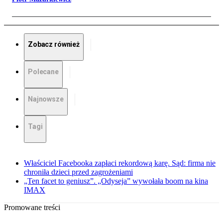
Zobacz również
Polecane
Najnowsze
Tagi
Właściciel Facebooka zapłaci rekordową karę. Sąd: firma nie
chroniła dzieci przed zagrożeniami
„Ten facet to geniusz”. „Odyseja” wywołała boom na kina
IMAX
Promowane treści