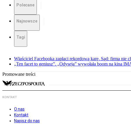
Polecane
Najnowsze
Tagi
Właściciel Facebooka zapłaci rekordową karę. Sąd: firma nie c
„Ten facet to geniusz”. „Odyseja” wywołała boom na kina I
Promowane treści
KONTAKT
O nas
Kontakt
Napisz do nas