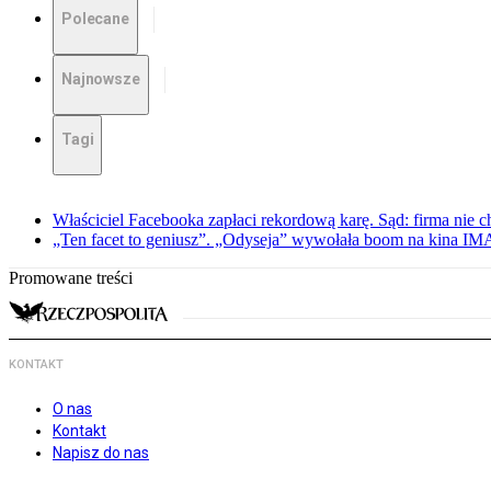
Polecane
Najnowsze
Tagi
Właściciel Facebooka zapłaci rekordową karę. Sąd: firma nie c
„Ten facet to geniusz”. „Odyseja” wywołała boom na kina I
Promowane treści
KONTAKT
O nas
Kontakt
Napisz do nas