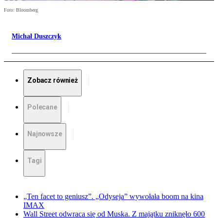
Foto: Bloomberg
Michał Duszczyk
Zobacz również
Polecane
Najnowsze
Tagi
„Ten facet to geniusz”. „Odyseja” wywołała boom na kina
IMAX
Wall Street odwraca się od Muska. Z majątku zniknęło 600