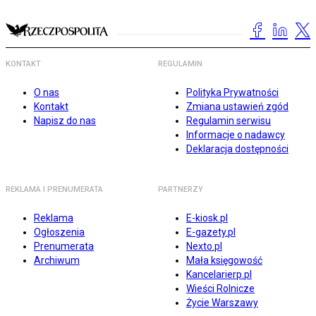
KONTAKT
REGULAMIN
O nas
Polityka Prywatności
Kontakt
Zmiana ustawień zgód
Napisz do nas
Regulamin serwisu
Informacje o nadawcy
Deklaracja dostępności
REKLAMA I PRENUMERATA
PARTNERZY
Reklama
E-kiosk.pl
Ogłoszenia
E-gazety.pl
Prenumerata
Nexto.pl
Archiwum
Mała księgowość
Kancelarierp.pl
Wieści Rolnicze
Życie Warszawy