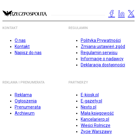
KONTAKT
REGULAMIN
O nas
Polityka Prywatności
Kontakt
Zmiana ustawień zgód
Napisz do nas
Regulamin serwisu
Informacje o nadawcy
Deklaracja dostępności
REKLAMA I PRENUMERATA
PARTNERZY
Reklama
E-kiosk.pl
Ogłoszenia
E-gazety.pl
Prenumerata
Nexto.pl
Archiwum
Mała księgowość
Kancelarierp.pl
Wieści Rolnicze
Życie Warszawy