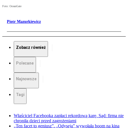
Foto: OceanGate
Piotr Mazurkiewicz
Zobacz również
Polecane
Najnowsze
Tagi
Właściciel Facebooka zapłaci rekordową karę. Sąd: firma nie
chroniła dzieci przed zagrożeniami
„Ten facet to geniusz”. „Odyseja” wywołała boom na kina