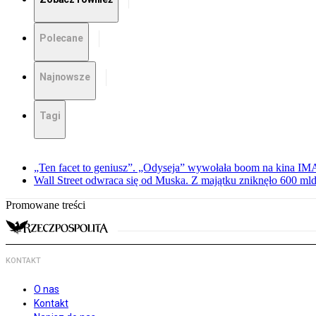
Polecane
Najnowsze
Tagi
„Ten facet to geniusz”. „Odyseja” wywołała boom na kina I
Wall Street odwraca się od Muska. Z majątku zniknęło 600 mld
Promowane treści
KONTAKT
O nas
Kontakt