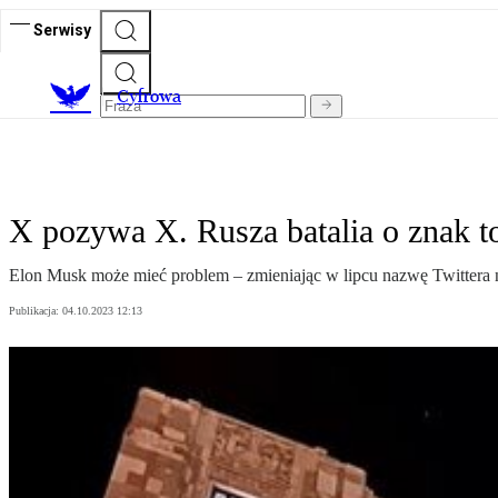
Serwisy
C
yfrowa
X pozywa X. Rusza batalia o znak 
Elon Musk może mieć problem – zmieniając w lipcu nazwę Twittera 
Publikacja:
04.10.2023 12:13