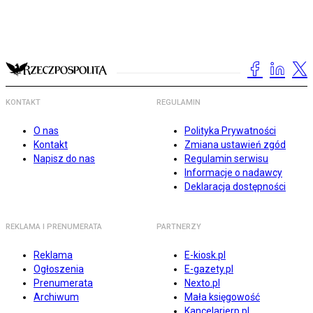
KONTAKT
REGULAMIN
O nas
Polityka Prywatności
Kontakt
Zmiana ustawień zgód
Napisz do nas
Regulamin serwisu
Informacje o nadawcy
Deklaracja dostępności
REKLAMA I PRENUMERATA
PARTNERZY
Reklama
E-kiosk.pl
Ogłoszenia
E-gazety.pl
Prenumerata
Nexto.pl
Archiwum
Mała księgowość
Kancelarierp.pl