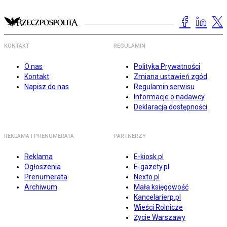
KONTAKT
REGULAMIN
O nas
Polityka Prywatności
Kontakt
Zmiana ustawień zgód
Napisz do nas
Regulamin serwisu
Informacje o nadawcy
Deklaracja dostępności
REKLAMA I PRENUMERATA
PARTNERZY
Reklama
E-kiosk.pl
Ogłoszenia
E-gazety.pl
Prenumerata
Nexto.pl
Archiwum
Mała księgowość
Kancelarierp.pl
Wieści Rolnicze
Życie Warszawy