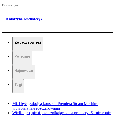
Foto: mat. pras.
Katarzyna Kucharczyk
Zobacz również
Polecane
Najnowsze
Tagi
Miał być „zabójcą konsol”. Premiera Steam Machine
wywołała falę rozczarowania
Wielka gra, pieniądze i znikająca data premiery. Zamieszanie