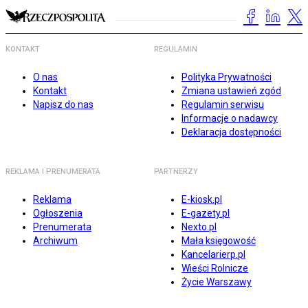
KONTAKT
REGULAMIN
O nas
Polityka Prywatności
Kontakt
Zmiana ustawień zgód
Napisz do nas
Regulamin serwisu
Informacje o nadawcy
Deklaracja dostępności
REKLAMA I PRENUMERATA
PARTNERZY
Reklama
E-kiosk.pl
Ogłoszenia
E-gazety.pl
Prenumerata
Nexto.pl
Archiwum
Mała księgowość
Kancelarierp.pl
Wieści Rolnicze
Życie Warszawy