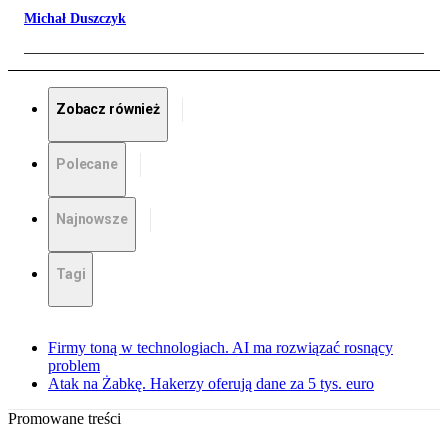
Michał Duszczyk
Zobacz również
Polecane
Najnowsze
Tagi
Firmy toną w technologiach. AI ma rozwiązać rosnący
problem
Atak na Żabkę. Hakerzy oferują dane za 5 tys. euro
Promowane treści