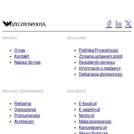
KONTAKT
REGULAMIN
O nas
Polityka Prywatności
Kontakt
Zmiana ustawień zgód
Napisz do nas
Regulamin serwisu
Informacje o nadawcy
Deklaracja dostępności
REKLAMA I PRENUMERATA
PARTNERZY
Reklama
E-kiosk.pl
Ogłoszenia
E-gazety.pl
Prenumerata
Nexto.pl
Archiwum
Mała księgowość
Kancelarierp.pl
Wieści Rolnicze