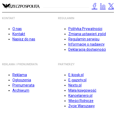
KONTAKT
REGULAMIN
O nas
Polityka Prywatności
Kontakt
Zmiana ustawień zgód
Napisz do nas
Regulamin serwisu
Informacje o nadawcy
Deklaracja dostępności
REKLAMA I PRENUMERATA
PARTNERZY
Reklama
E-kiosk.pl
Ogłoszenia
E-gazety.pl
Prenumerata
Nexto.pl
Archiwum
Mała księgowość
Kancelarierp.pl
Wieści Rolnicze
Życie Warszawy