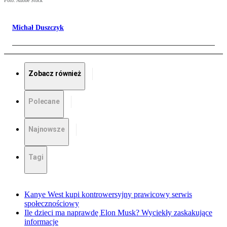
Foto: Adobe Stock
Michał Duszczyk
Zobacz również
Polecane
Najnowsze
Tagi
Kanye West kupi kontrowersyjny prawicowy serwis
społecznościowy
Ile dzieci ma naprawdę Elon Musk? Wyciekły zaskakujące
informacje