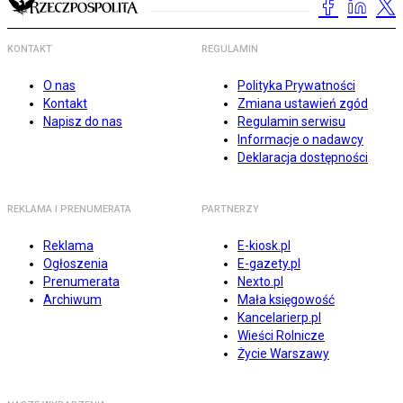
KONTAKT
REGULAMIN
O nas
Polityka Prywatności
Kontakt
Zmiana ustawień zgód
Napisz do nas
Regulamin serwisu
Informacje o nadawcy
Deklaracja dostępności
REKLAMA I PRENUMERATA
PARTNERZY
Reklama
E-kiosk.pl
Ogłoszenia
E-gazety.pl
Prenumerata
Nexto.pl
Archiwum
Mała księgowość
Kancelarierp.pl
Wieści Rolnicze
Życie Warszawy