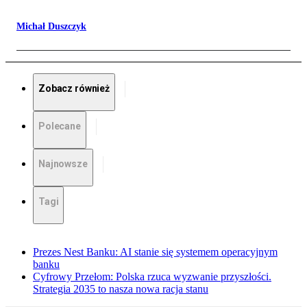
Michał Duszczyk
Zobacz również
Polecane
Najnowsze
Tagi
Prezes Nest Banku: AI stanie się systemem operacyjnym
banku
Cyfrowy Przełom: Polska rzuca wyzwanie przyszłości.
Strategia 2035 to nasza nowa racja stanu