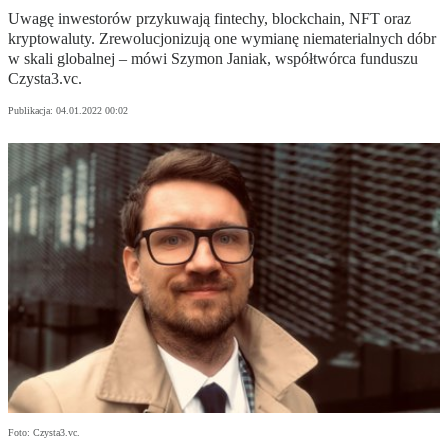
Uwagę inwestorów przykuwają fintechy, blockchain, NFT oraz
kryptowaluty. Zrewolucjonizują one wymianę niematerialnych dóbr
w skali globalnej – mówi Szymon Janiak, współtwórca funduszu
Czysta3.vc.
Publikacja:
04.01.2022 00:02
Foto: Czysta3.vc.