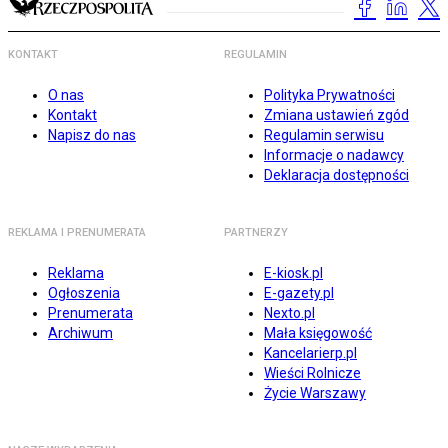
KONTAKT
REGULAMIN
O nas
Polityka Prywatności
Kontakt
Zmiana ustawień zgód
Napisz do nas
Regulamin serwisu
Informacje o nadawcy
Deklaracja dostępności
REKLAMA I PRENUMERATA
PARTNERZY
Reklama
E-kiosk.pl
Ogłoszenia
E-gazety.pl
Prenumerata
Nexto.pl
Archiwum
Mała księgowość
Kancelarierp.pl
Wieści Rolnicze
Życie Warszawy