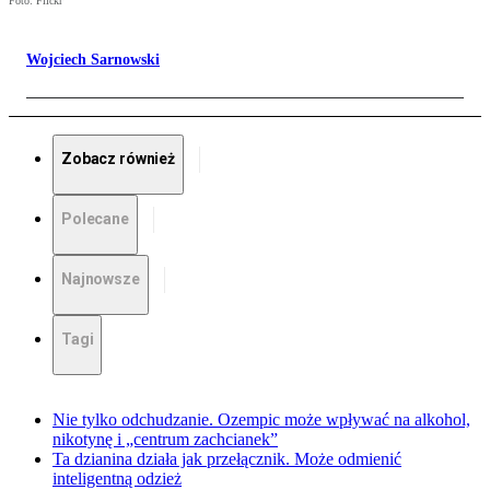
Foto: Flickr
Wojciech Sarnowski
Zobacz również
Polecane
Najnowsze
Tagi
Nie tylko odchudzanie. Ozempic może wpływać na alkohol,
nikotynę i „centrum zachcianek”
Ta dzianina działa jak przełącznik. Może odmienić
inteligentną odzież