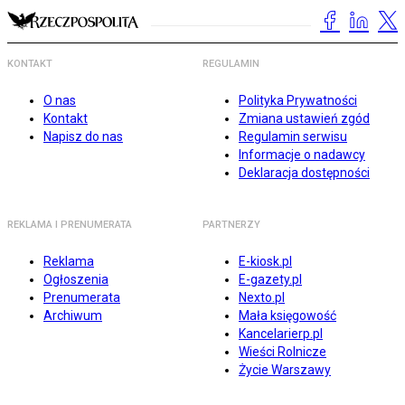
KONTAKT
REGULAMIN
O nas
Polityka Prywatności
Kontakt
Zmiana ustawień zgód
Napisz do nas
Regulamin serwisu
Informacje o nadawcy
Deklaracja dostępności
REKLAMA I PRENUMERATA
PARTNERZY
Reklama
E-kiosk.pl
Ogłoszenia
E-gazety.pl
Prenumerata
Nexto.pl
Archiwum
Mała księgowość
Kancelarierp.pl
Wieści Rolnicze
Życie Warszawy