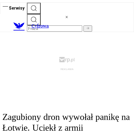
Serwisy
C
yfrowa
Zagubiony dron wywołał panikę na
Łotwie. Uciekł z armii