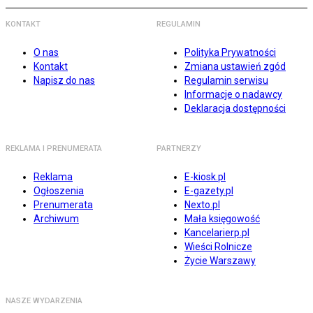
KONTAKT
REGULAMIN
O nas
Polityka Prywatności
Kontakt
Zmiana ustawień zgód
Napisz do nas
Regulamin serwisu
Informacje o nadawcy
Deklaracja dostępności
REKLAMA I PRENUMERATA
PARTNERZY
Reklama
E-kiosk.pl
Ogłoszenia
E-gazety.pl
Prenumerata
Nexto.pl
Archiwum
Mała księgowość
Kancelarierp.pl
Wieści Rolnicze
Życie Warszawy
NASZE WYDARZENIA