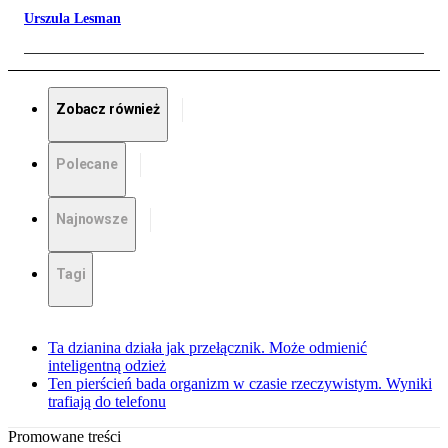
Urszula Lesman
Zobacz również
Polecane
Najnowsze
Tagi
Ta dzianina działa jak przełącznik. Może odmienić
inteligentną odzież
Ten pierścień bada organizm w czasie rzeczywistym. Wyniki
trafiają do telefonu
Promowane treści