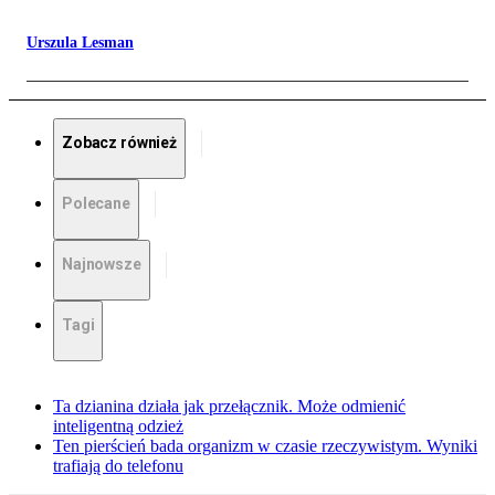
Urszula Lesman
Zobacz również
Polecane
Najnowsze
Tagi
Ta dzianina działa jak przełącznik. Może odmienić
inteligentną odzież
Ten pierścień bada organizm w czasie rzeczywistym. Wyniki
trafiają do telefonu