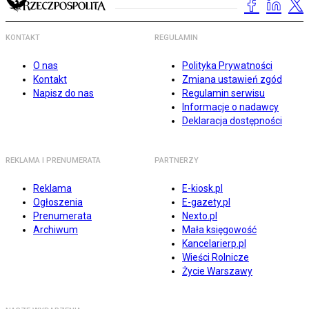
KONTAKT
REGULAMIN
O nas
Polityka Prywatności
Kontakt
Zmiana ustawień zgód
Napisz do nas
Regulamin serwisu
Informacje o nadawcy
Deklaracja dostępności
REKLAMA I PRENUMERATA
PARTNERZY
Reklama
E-kiosk.pl
Ogłoszenia
E-gazety.pl
Prenumerata
Nexto.pl
Archiwum
Mała księgowość
Kancelarierp.pl
Wieści Rolnicze
Życie Warszawy