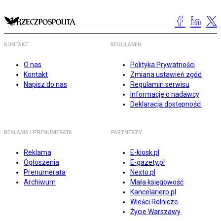
KONTAKT
REGULAMIN
O nas
Polityka Prywatności
Kontakt
Zmiana ustawień zgód
Napisz do nas
Regulamin serwisu
Informacje o nadawcy
Deklaracja dostępności
REKLAMA I PRENUMERATA
PARTNERZY
Reklama
E-kiosk.pl
Ogłoszenia
E-gazety.pl
Prenumerata
Nexto.pl
Archiwum
Mała księgowość
Kancelarierp.pl
Wieści Rolnicze
Życie Warszawy