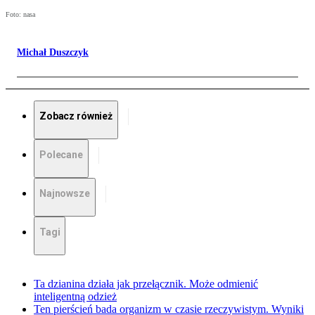
Foto: nasa
Michał Duszczyk
Zobacz również
Polecane
Najnowsze
Tagi
Ta dzianina działa jak przełącznik. Może odmienić
inteligentną odzież
Ten pierścień bada organizm w czasie rzeczywistym. Wyniki