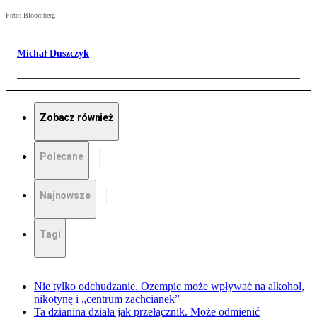
Foto: Bloomberg
Michał Duszczyk
Zobacz również
Polecane
Najnowsze
Tagi
Nie tylko odchudzanie. Ozempic może wpływać na alkohol,
nikotynę i „centrum zachcianek”
Ta dzianina działa jak przełącznik. Może odmienić