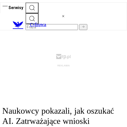
Serwisy
C
yfrowa
Naukowcy pokazali, jak oszukać
AI. Zatrważające wnioski