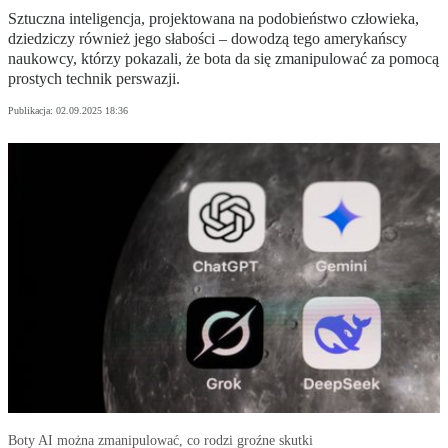
Sztuczna inteligencja, projektowana na podobieństwo człowieka,
dziedziczy również jego słabości – dowodzą tego amerykańscy
naukowcy, którzy pokazali, że bota da się zmanipulować za pomocą
prostych technik perswazji.
Publikacja:
02.09.2025 18:36
Boty AI można zmanipulować, co rodzi groźne skutki