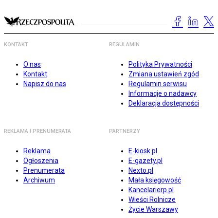
KONTAKT
REGULAMIN
O nas
Polityka Prywatności
Kontakt
Zmiana ustawień zgód
Napisz do nas
Regulamin serwisu
Informacje o nadawcy
Deklaracja dostępności
REKLAMA I PRENUMERATA
PARTNERZY
Reklama
E-kiosk.pl
Ogłoszenia
E-gazety.pl
Prenumerata
Nexto.pl
Archiwum
Mała księgowość
Kancelarierp.pl
Wieści Rolnicze
Życie Warszawy