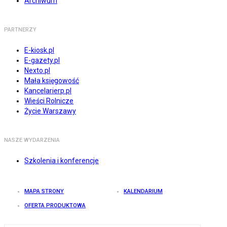
Archiwum
PARTNERZY
E-kiosk.pl
E-gazety.pl
Nexto.pl
Mała księgowość
Kancelarierp.pl
Wieści Rolnicze
Życie Warszawy
NASZE WYDARZENIA
Szkolenia i konferencje
MAPA STRONY
KALENDARIUM
OFERTA PRODUKTOWA