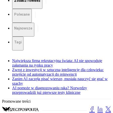
Zobacz również
Polecane
Najnowsze
Tagi
Największa firma rekrutacyjna świata: AI nie spowoduje
załamania na rynku pracy
Zwrot z inwestycji w sztuczną inteligencję dla człowieka:
przejście od automatyzacji do reinwencji
Zanim AI zaczęła pisać wiersze, musiała nauczyć się grać w
szachy
AI pomoże w diagnozowaniu raka? Norwedzy
przeprowadzili już pierwsze testy kliniczne
Promowane treści