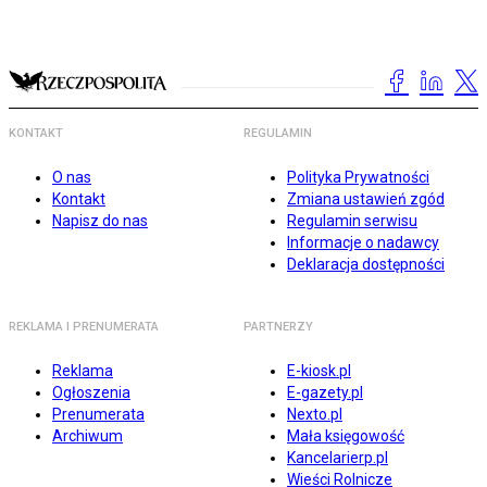
KONTAKT
REGULAMIN
O nas
Polityka Prywatności
Kontakt
Zmiana ustawień zgód
Napisz do nas
Regulamin serwisu
Informacje o nadawcy
Deklaracja dostępności
REKLAMA I PRENUMERATA
PARTNERZY
Reklama
E-kiosk.pl
Ogłoszenia
E-gazety.pl
Prenumerata
Nexto.pl
Archiwum
Mała księgowość
Kancelarierp.pl
Wieści Rolnicze