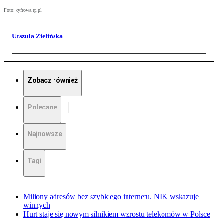
Foto: cyfrowa.rp.pl
Urszula Zielińska
Zobacz również
Polecane
Najnowsze
Tagi
Miliony adresów bez szybkiego internetu. NIK wskazuje
winnych
Hurt staje się nowym silnikiem wzrostu telekomów w Polsce