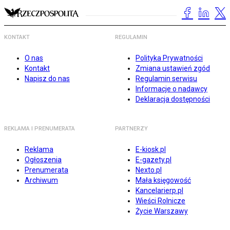
KONTAKT
REGULAMIN
O nas
Polityka Prywatności
Kontakt
Zmiana ustawień zgód
Napisz do nas
Regulamin serwisu
Informacje o nadawcy
Deklaracja dostępności
REKLAMA I PRENUMERATA
PARTNERZY
Reklama
E-kiosk.pl
Ogłoszenia
E-gazety.pl
Prenumerata
Nexto.pl
Archiwum
Mała księgowość
Kancelarierp.pl
Wieści Rolnicze
Życie Warszawy