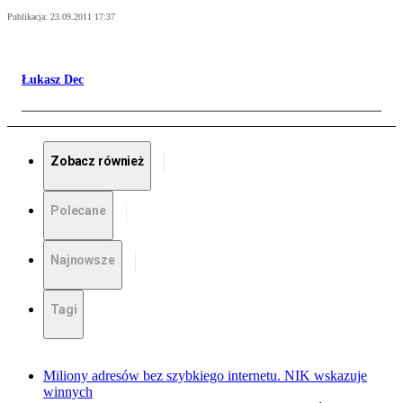
Publikacja:
23.09.2011 17:37
Łukasz Dec
Zobacz również
Polecane
Najnowsze
Tagi
Miliony adresów bez szybkiego internetu. NIK wskazuje
winnych