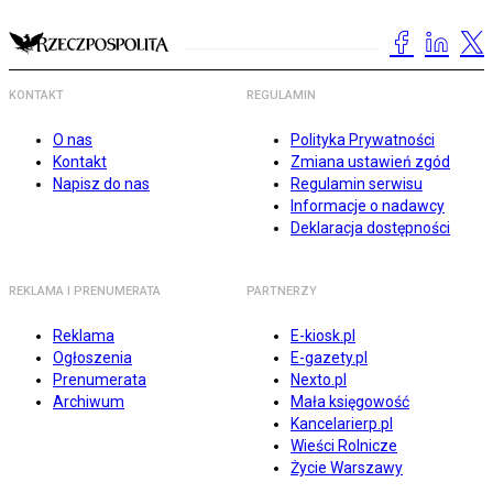
KONTAKT
REGULAMIN
O nas
Polityka Prywatności
Kontakt
Zmiana ustawień zgód
Napisz do nas
Regulamin serwisu
Informacje o nadawcy
Deklaracja dostępności
REKLAMA I PRENUMERATA
PARTNERZY
Reklama
E-kiosk.pl
Ogłoszenia
E-gazety.pl
Prenumerata
Nexto.pl
Archiwum
Mała księgowość
Kancelarierp.pl
Wieści Rolnicze
Życie Warszawy