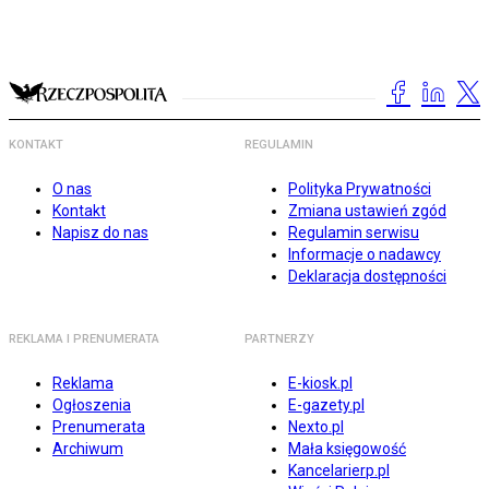
KONTAKT
REGULAMIN
O nas
Polityka Prywatności
Kontakt
Zmiana ustawień zgód
Napisz do nas
Regulamin serwisu
Informacje o nadawcy
Deklaracja dostępności
REKLAMA I PRENUMERATA
PARTNERZY
Reklama
E-kiosk.pl
Ogłoszenia
E-gazety.pl
Prenumerata
Nexto.pl
Archiwum
Mała księgowość
Kancelarierp.pl