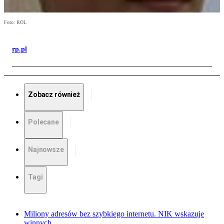
Foto: ROL
rp.pl
Zobacz również
Polecane
Najnowsze
Tagi
Miliony adresów bez szybkiego internetu. NIK wskazuje
winnych