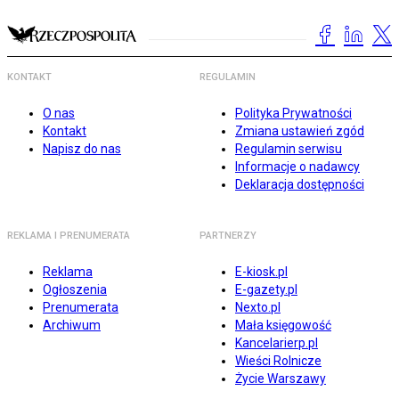
KONTAKT
REGULAMIN
O nas
Polityka Prywatności
Kontakt
Zmiana ustawień zgód
Napisz do nas
Regulamin serwisu
Informacje o nadawcy
Deklaracja dostępności
REKLAMA I PRENUMERATA
PARTNERZY
Reklama
E-kiosk.pl
Ogłoszenia
E-gazety.pl
Prenumerata
Nexto.pl
Archiwum
Mała księgowość
Kancelarierp.pl
Wieści Rolnicze
Życie Warszawy