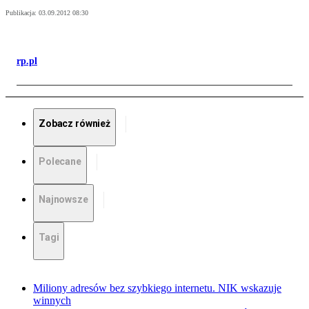
Publikacja:
03.09.2012 08:30
rp.pl
Zobacz również
Polecane
Najnowsze
Tagi
Miliony adresów bez szybkiego internetu. NIK wskazuje
winnych