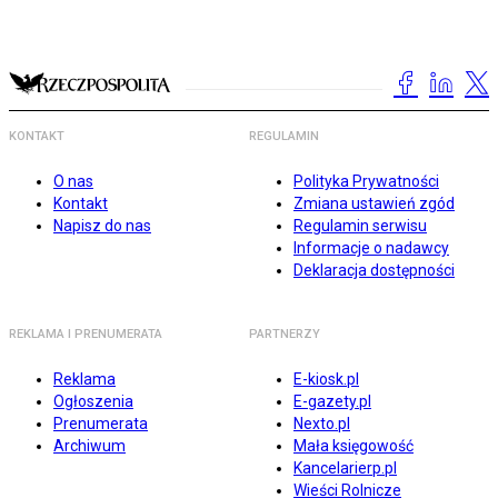
KONTAKT
REGULAMIN
O nas
Polityka Prywatności
Kontakt
Zmiana ustawień zgód
Napisz do nas
Regulamin serwisu
Informacje o nadawcy
Deklaracja dostępności
REKLAMA I PRENUMERATA
PARTNERZY
Reklama
E-kiosk.pl
Ogłoszenia
E-gazety.pl
Prenumerata
Nexto.pl
Archiwum
Mała księgowość
Kancelarierp.pl
Wieści Rolnicze