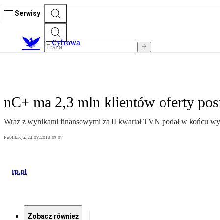
Serwisy
C
yfrowa
nC+ ma 2,3 mln klientów oferty pos
Wraz z wynikami finansowymi za II kwartał TVN podał w końcu wyni
Publikacja:
22.08.2013 09:07
rp.pl
Zobacz również