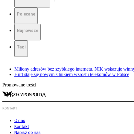
Polecane
Najnowsze
Tagi
Miliony adresów bez szybkiego internetu. NIK wskazuje winn
Hurt staje się nowym silnikiem wzrostu telekomów w Polsce
Promowane treści
KONTAKT
O nas
Kontakt
Napisz do nas