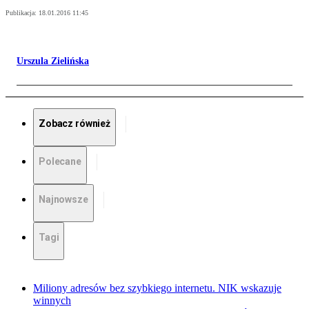
Publikacja:
18.01.2016 11:45
Urszula Zielińska
Zobacz również
Polecane
Najnowsze
Tagi
Miliony adresów bez szybkiego internetu. NIK wskazuje
winnych