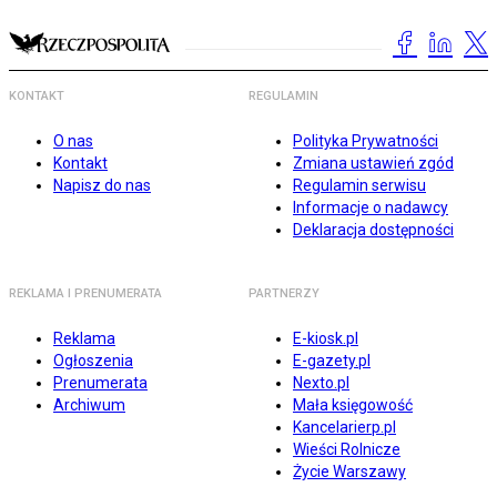
KONTAKT
REGULAMIN
O nas
Polityka Prywatności
Kontakt
Zmiana ustawień zgód
Napisz do nas
Regulamin serwisu
Informacje o nadawcy
Deklaracja dostępności
REKLAMA I PRENUMERATA
PARTNERZY
Reklama
E-kiosk.pl
Ogłoszenia
E-gazety.pl
Prenumerata
Nexto.pl
Archiwum
Mała księgowość
Kancelarierp.pl
Wieści Rolnicze
Życie Warszawy