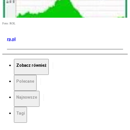
Foto: ROL
rp.pl
Zobacz również
Polecane
Najnowsze
Tagi