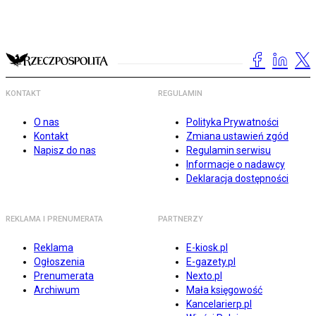
KONTAKT
REGULAMIN
O nas
Polityka Prywatności
Kontakt
Zmiana ustawień zgód
Napisz do nas
Regulamin serwisu
Informacje o nadawcy
Deklaracja dostępności
REKLAMA I PRENUMERATA
PARTNERZY
Reklama
E-kiosk.pl
Ogłoszenia
E-gazety.pl
Prenumerata
Nexto.pl
Archiwum
Mała księgowość
Kancelarierp.pl