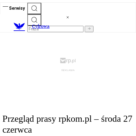
Serwisy
C
yfrowa
Przegląd prasy rpkom.pl – środa 27
czerwca