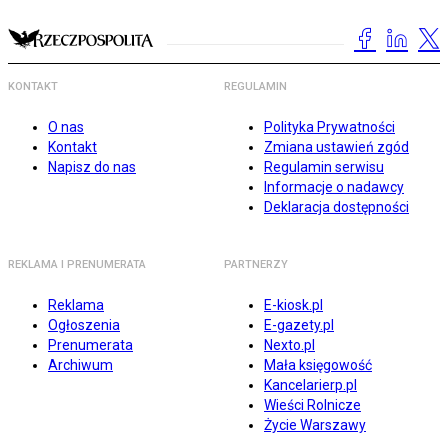
KONTAKT
REGULAMIN
O nas
Polityka Prywatności
Kontakt
Zmiana ustawień zgód
Napisz do nas
Regulamin serwisu
Informacje o nadawcy
Deklaracja dostępności
REKLAMA I PRENUMERATA
PARTNERZY
Reklama
E-kiosk.pl
Ogłoszenia
E-gazety.pl
Prenumerata
Nexto.pl
Archiwum
Mała księgowość
Kancelarierp.pl
Wieści Rolnicze
Życie Warszawy