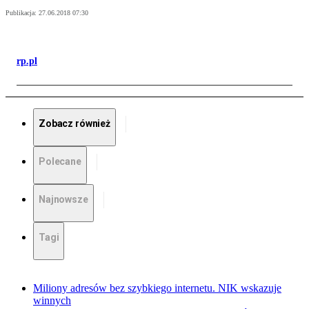
Publikacja:
27.06.2018 07:30
rp.pl
Zobacz również
Polecane
Najnowsze
Tagi
Miliony adresów bez szybkiego internetu. NIK wskazuje
winnych