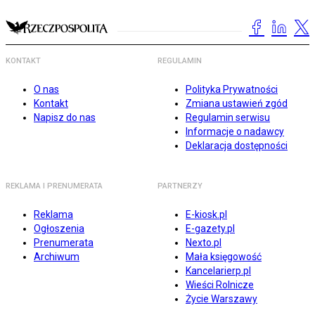
KONTAKT
REGULAMIN
O nas
Polityka Prywatności
Kontakt
Zmiana ustawień zgód
Napisz do nas
Regulamin serwisu
Informacje o nadawcy
Deklaracja dostępności
REKLAMA I PRENUMERATA
PARTNERZY
Reklama
E-kiosk.pl
Ogłoszenia
E-gazety.pl
Prenumerata
Nexto.pl
Archiwum
Mała księgowość
Kancelarierp.pl
Wieści Rolnicze
Życie Warszawy