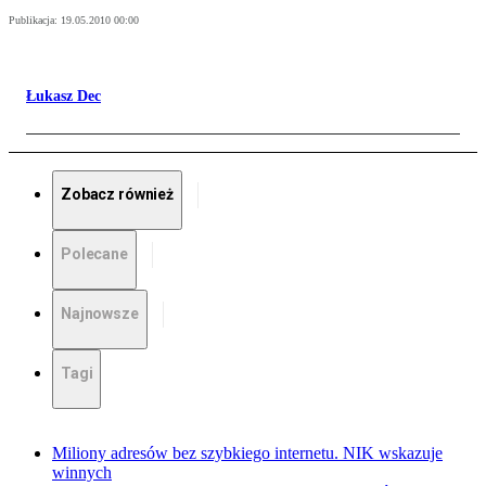
Publikacja:
19.05.2010 00:00
Łukasz Dec
Zobacz również
Polecane
Najnowsze
Tagi
Miliony adresów bez szybkiego internetu. NIK wskazuje
winnych