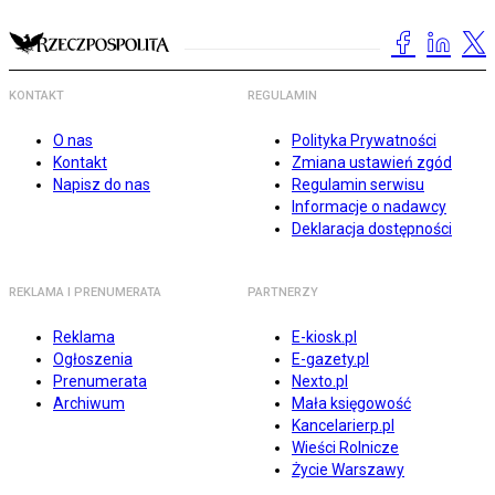
KONTAKT
REGULAMIN
O nas
Polityka Prywatności
Kontakt
Zmiana ustawień zgód
Napisz do nas
Regulamin serwisu
Informacje o nadawcy
Deklaracja dostępności
REKLAMA I PRENUMERATA
PARTNERZY
Reklama
E-kiosk.pl
Ogłoszenia
E-gazety.pl
Prenumerata
Nexto.pl
Archiwum
Mała księgowość
Kancelarierp.pl
Wieści Rolnicze
Życie Warszawy