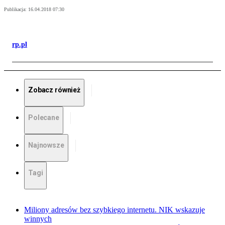
Publikacja:
16.04.2018 07:30
rp.pl
Zobacz również
Polecane
Najnowsze
Tagi
Miliony adresów bez szybkiego internetu. NIK wskazuje
winnych