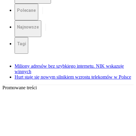
Polecane
Najnowsze
Tagi
Miliony adresów bez szybkiego internetu. NIK wskazuje
winnych
Hurt staje się nowym silnikiem wzrostu telekomów w Polsce
Promowane treści