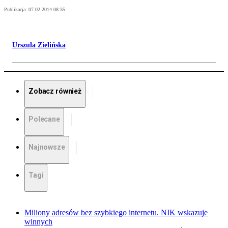
Publikacja:
07.02.2014 08:35
Urszula Zielińska
Zobacz również
Polecane
Najnowsze
Tagi
Miliony adresów bez szybkiego internetu. NIK wskazuje
winnych