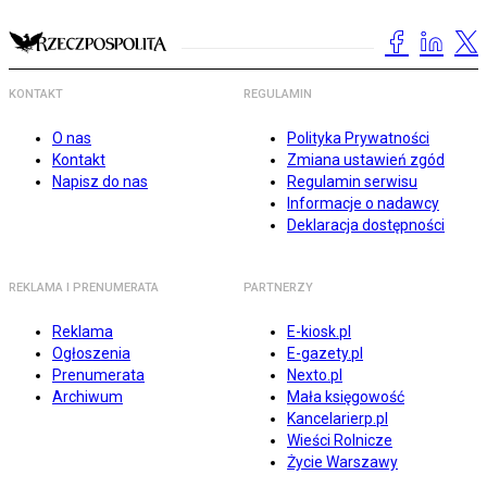
KONTAKT
REGULAMIN
O nas
Polityka Prywatności
Kontakt
Zmiana ustawień zgód
Napisz do nas
Regulamin serwisu
Informacje o nadawcy
Deklaracja dostępności
REKLAMA I PRENUMERATA
PARTNERZY
Reklama
E-kiosk.pl
Ogłoszenia
E-gazety.pl
Prenumerata
Nexto.pl
Archiwum
Mała księgowość
Kancelarierp.pl
Wieści Rolnicze
Życie Warszawy