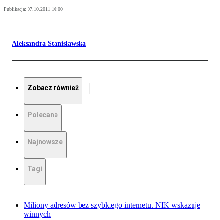
Publikacja:
07.10.2011 10:00
Aleksandra Stanisławska
Zobacz również
Polecane
Najnowsze
Tagi
Miliony adresów bez szybkiego internetu. NIK wskazuje
winnych