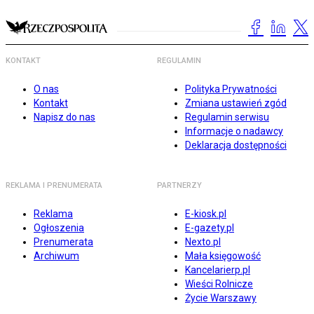
KONTAKT
REGULAMIN
O nas
Polityka Prywatności
Kontakt
Zmiana ustawień zgód
Napisz do nas
Regulamin serwisu
Informacje o nadawcy
Deklaracja dostępności
REKLAMA I PRENUMERATA
PARTNERZY
Reklama
E-kiosk.pl
Ogłoszenia
E-gazety.pl
Prenumerata
Nexto.pl
Archiwum
Mała księgowość
Kancelarierp.pl
Wieści Rolnicze
Życie Warszawy