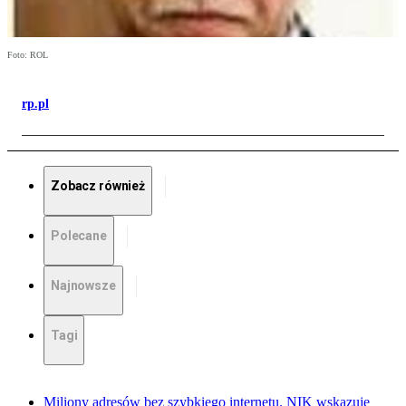
Foto: ROL
rp.pl
Zobacz również
Polecane
Najnowsze
Tagi
Miliony adresów bez szybkiego internetu. NIK wskazuje