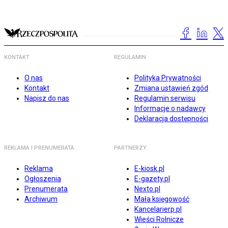
KONTAKT
REGULAMIN
O nas
Polityka Prywatności
Kontakt
Zmiana ustawień zgód
Napisz do nas
Regulamin serwisu
Informacje o nadawcy
Deklaracja dostępności
REKLAMA I PRENUMERATA
PARTNERZY
Reklama
E-kiosk.pl
Ogłoszenia
E-gazety.pl
Prenumerata
Nexto.pl
Archiwum
Mała księgowość
Kancelarierp.pl
Wieści Rolnicze