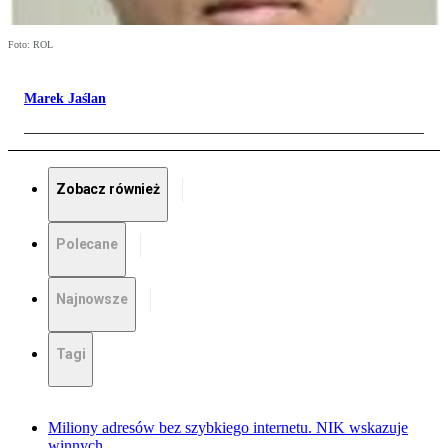
Foto: ROL
Marek Jaślan
Zobacz również
Polecane
Najnowsze
Tagi
Miliony adresów bez szybkiego internetu. NIK wskazuje
winnych