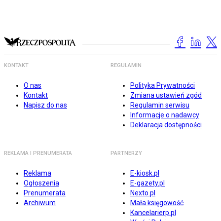
KONTAKT
REGULAMIN
O nas
Polityka Prywatności
Kontakt
Zmiana ustawień zgód
Napisz do nas
Regulamin serwisu
Informacje o nadawcy
Deklaracja dostępności
REKLAMA I PRENUMERATA
PARTNERZY
Reklama
E-kiosk.pl
Ogłoszenia
E-gazety.pl
Prenumerata
Nexto.pl
Archiwum
Mała księgowość
Kancelarierp.pl