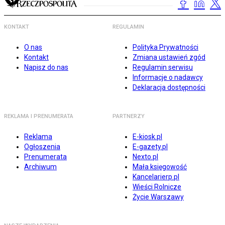
KONTAKT
REGULAMIN
O nas
Polityka Prywatności
Kontakt
Zmiana ustawień zgód
Napisz do nas
Regulamin serwisu
Informacje o nadawcy
Deklaracja dostępności
REKLAMA I PRENUMERATA
PARTNERZY
Reklama
E-kiosk.pl
Ogłoszenia
E-gazety.pl
Prenumerata
Nexto.pl
Archiwum
Mała księgowość
Kancelarierp.pl
Wieści Rolnicze
Życie Warszawy