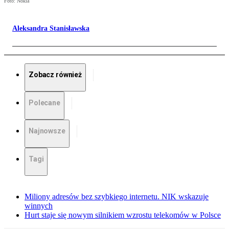
Foto: Nokia
Aleksandra Stanisławska
Zobacz również
Polecane
Najnowsze
Tagi
Miliony adresów bez szybkiego internetu. NIK wskazuje
winnych
Hurt staje się nowym silnikiem wzrostu telekomów w Polsce