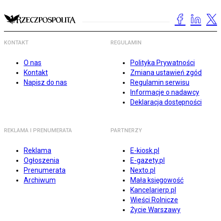
KONTAKT
REGULAMIN
O nas
Polityka Prywatności
Kontakt
Zmiana ustawień zgód
Napisz do nas
Regulamin serwisu
Informacje o nadawcy
Deklaracja dostępności
REKLAMA I PRENUMERATA
PARTNERZY
Reklama
E-kiosk.pl
Ogłoszenia
E-gazety.pl
Prenumerata
Nexto.pl
Archiwum
Mała księgowość
Kancelarierp.pl
Wieści Rolnicze
Życie Warszawy