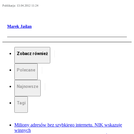
Publikacja:
13.04.2012 11:24
Marek Jaślan
Zobacz również
Polecane
Najnowsze
Tagi
Miliony adresów bez szybkiego internetu. NIK wskazuje
winnych