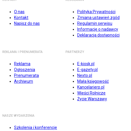
O nas
Polityka Prywatności
Kontakt
Zmiana ustawień zgód
Napisz do nas
Regulamin serwisu
Informacje o nadawcy
Deklaracja dostępności
REKLAMA I PRENUMERATA
PARTNERZY
Reklama
E-kiosk.pl
Ogłoszenia
E-gazety.pl
Prenumerata
Nexto.pl
Archiwum
Mała księgowość
Kancelarierp.pl
Wieści Rolnicze
Życie Warszawy
NASZE WYDARZENIA
Szkolenia i konferencje