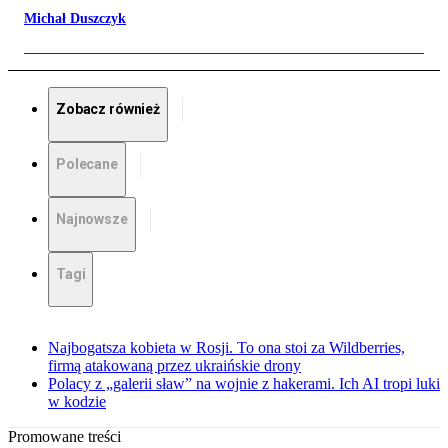
Michał Duszczyk
Zobacz również
Polecane
Najnowsze
Tagi
Najbogatsza kobieta w Rosji. To ona stoi za Wildberries,
firmą atakowaną przez ukraińskie drony
Polacy z „galerii sław” na wojnie z hakerami. Ich AI tropi luki
w kodzie
Promowane treści