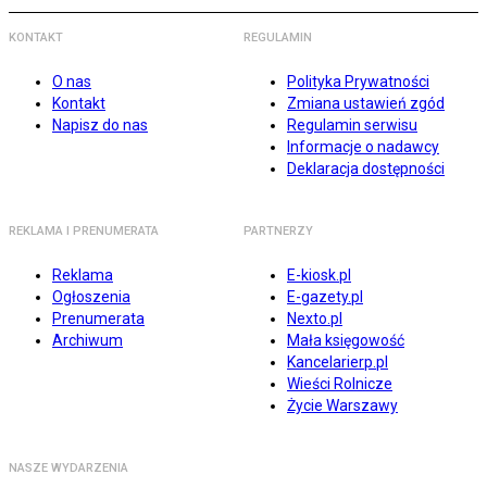
KONTAKT
REGULAMIN
O nas
Polityka Prywatności
Kontakt
Zmiana ustawień zgód
Napisz do nas
Regulamin serwisu
Informacje o nadawcy
Deklaracja dostępności
REKLAMA I PRENUMERATA
PARTNERZY
Reklama
E-kiosk.pl
Ogłoszenia
E-gazety.pl
Prenumerata
Nexto.pl
Archiwum
Mała księgowość
Kancelarierp.pl
Wieści Rolnicze
Życie Warszawy
NASZE WYDARZENIA