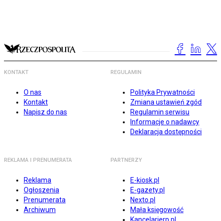
KONTAKT
REGULAMIN
O nas
Polityka Prywatności
Kontakt
Zmiana ustawień zgód
Napisz do nas
Regulamin serwisu
Informacje o nadawcy
Deklaracja dostępności
REKLAMA I PRENUMERATA
PARTNERZY
Reklama
E-kiosk.pl
Ogłoszenia
E-gazety.pl
Prenumerata
Nexto.pl
Archiwum
Mała księgowość
Kancelarierp.pl