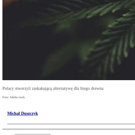
Polacy stworzyli zaskakującą alternatywę dla litego drewna
Foto: Adobe stock
Michał Duszczyk