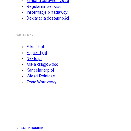
Zmiana ustawień zgód
Regulamin serwisu
Informacje o nadawcy
Deklaracja dostępności
PARTNERZY
E-kiosk.pl
E-gazety.pl
Nexto.pl
Mała księgowość
Kancelarierp.pl
Wieści Rolnicze
Życie Warszawy
KALENDARIUM