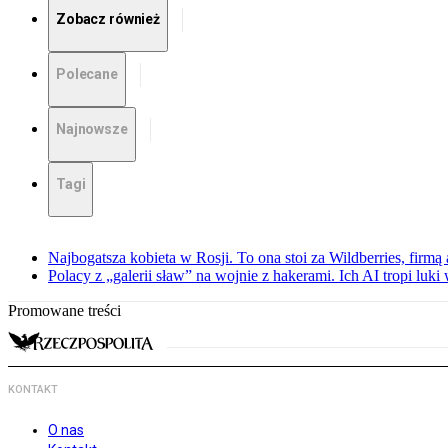
Zobacz również
Polecane
Najnowsze
Tagi
Najbogatsza kobieta w Rosji. To ona stoi za Wildberries, firm
Polacy z „galerii sław” na wojnie z hakerami. Ich AI tropi luki
Promowane treści
KONTAKT
O nas