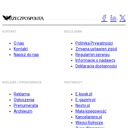
KONTAKT
REGULAMIN
O nas
Polityka Prywatności
Kontakt
Zmiana ustawień zgód
Napisz do nas
Regulamin serwisu
Informacje o nadawcy
Deklaracja dostępności
REKLAMA I PRENUMERATA
PARTNERZY
Reklama
E-kiosk.pl
Ogłoszenia
E-gazety.pl
Prenumerata
Nexto.pl
Archiwum
Mała księgowość
Kancelarierp.pl
Wieści Rolnicze