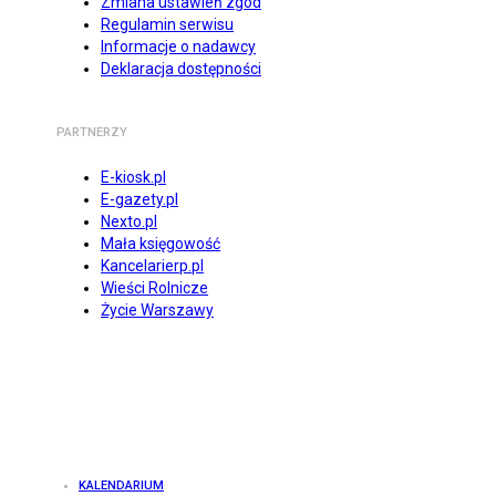
Zmiana ustawień zgód
Regulamin serwisu
Informacje o nadawcy
Deklaracja dostępności
PARTNERZY
E-kiosk.pl
E-gazety.pl
Nexto.pl
Mała księgowość
Kancelarierp.pl
Wieści Rolnicze
Życie Warszawy
KALENDARIUM