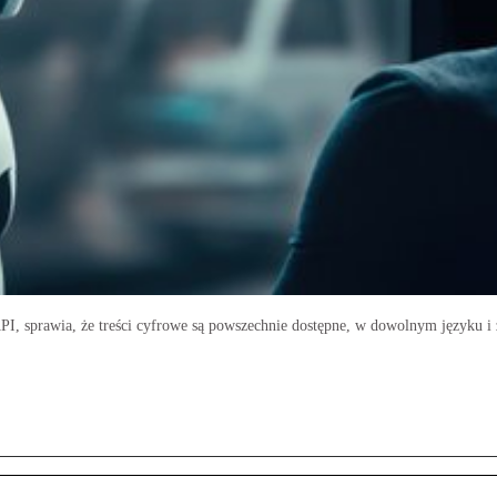
 API, sprawia, że treści cyfrowe są powszechnie dostępne, w dowolnym języku