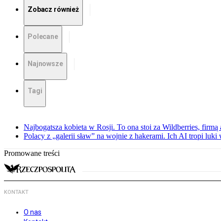
Zobacz również
Polecane
Najnowsze
Tagi
Najbogatsza kobieta w Rosji. To ona stoi za Wildberries, firm
Polacy z „galerii sław” na wojnie z hakerami. Ich AI tropi luki
Promowane treści
KONTAKT
O nas