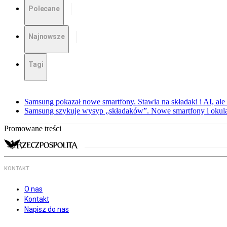
Polecane
Najnowsze
Tagi
Samsung pokazał nowe smartfony. Stawia na składaki i AI, ale
Samsung szykuje wysyp „składaków”. Nowe smartfony i okula
Promowane treści
KONTAKT
O nas
Kontakt
Napisz do nas