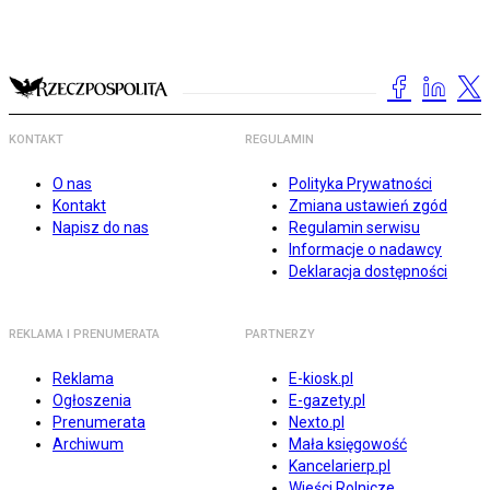
KONTAKT
REGULAMIN
O nas
Polityka Prywatności
Kontakt
Zmiana ustawień zgód
Napisz do nas
Regulamin serwisu
Informacje o nadawcy
Deklaracja dostępności
REKLAMA I PRENUMERATA
PARTNERZY
Reklama
E-kiosk.pl
Ogłoszenia
E-gazety.pl
Prenumerata
Nexto.pl
Archiwum
Mała księgowość
Kancelarierp.pl
Wieści Rolnicze