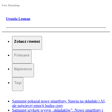
Foto: Bloomberg
Urszula Lesman
Zobacz również
Polecane
Najnowsze
Tagi
Samsung pokazał nowe smartfony. Stawia na składaki i AI,
ale najwięcej emocji budzą ceny
Samsung szykuje wysyp „składaków”. Nowe smartfony i