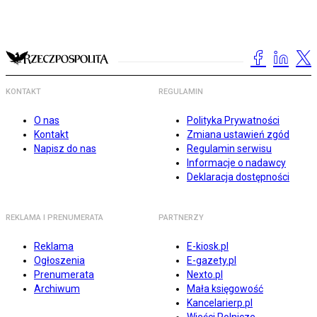
KONTAKT
REGULAMIN
O nas
Polityka Prywatności
Kontakt
Zmiana ustawień zgód
Napisz do nas
Regulamin serwisu
Informacje o nadawcy
Deklaracja dostępności
REKLAMA I PRENUMERATA
PARTNERZY
Reklama
E-kiosk.pl
Ogłoszenia
E-gazety.pl
Prenumerata
Nexto.pl
Archiwum
Mała księgowość
Kancelarierp.pl