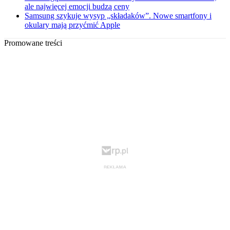
ale najwięcej emocji budzą ceny
Samsung szykuje wysyp „składaków”. Nowe smartfony i
okulary mają przyćmić Apple
Promowane treści